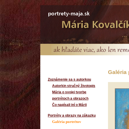
Galéria 
Zoznámenie sa s autorkou
Autorkin stručný životopis
Mária o svojej tvorbe
portrétoch a obrazoch
Čo napísali iní o Márii
Portréty a obrazy na zákazku
Galéria portrétov